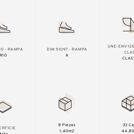
UNE-ENV 126
30 - RAMPA
DIM 51097 - RAMPA
CLA
R10
A
CLAS
8 Piezas
32 Ca
ERFICIE
1,40m2
44,8