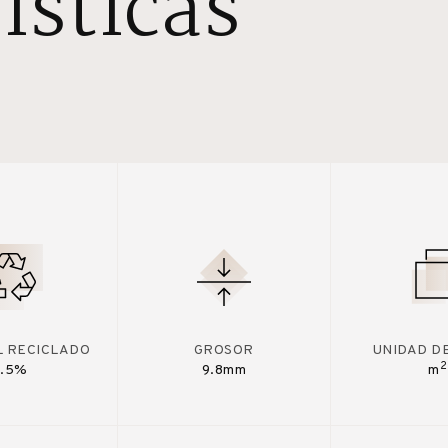
ísticas
L RECICLADO
GROSOR
UNIDAD D
2
7.5%
9.8mm
m