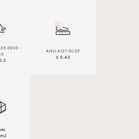
33:2003 -
ANSI A137 DCOF
SS
≥ 0.42
S 2
jas
0m2