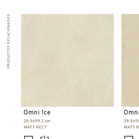
PRODUCTOS RELACIONADOS
Omni Ice
Omni
29.5x59.2 cm
29.5x5
MATT RECT
MATT 