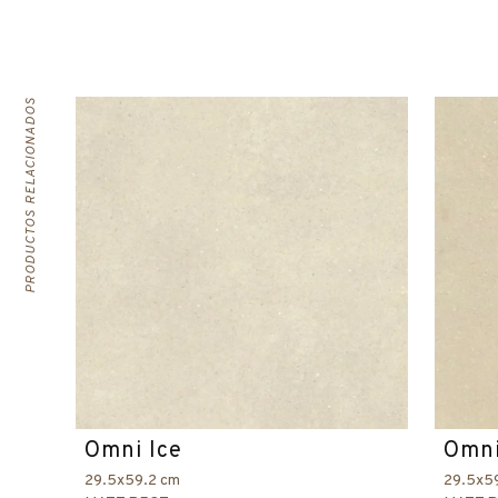
PRODUCTOS RELACIONADOS
Omni Ice
Omni
29.5x59.2 cm
29.5x5