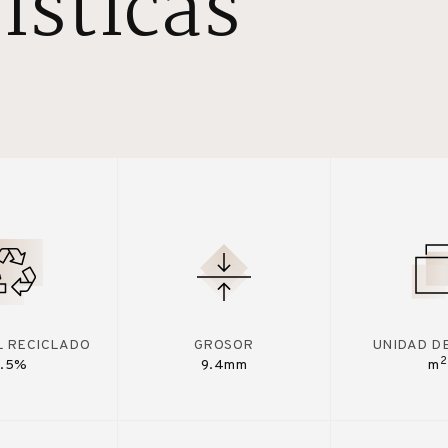
ísticas
L RECICLADO
GROSOR
UNIDAD D
2
7.5%
9.4mm
m