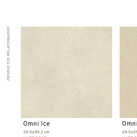
PRODUCTOS RELACIONADOS
Omni Ice
Omni
29.5x59.2 cm
29.5x5