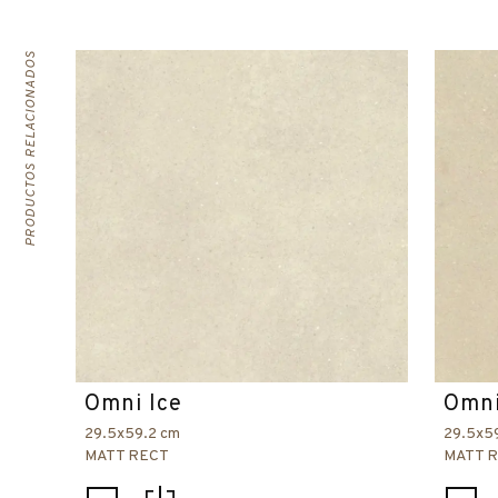
PRODUCTOS RELACIONADOS
Omni Ice
Omni
29.5x59.2 cm
29.5x5
MATT RECT
MATT 