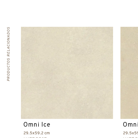
PRODUCTOS RELACIONADOS
Omni Ice
Omni
29.5x59.2 cm
29.5x5