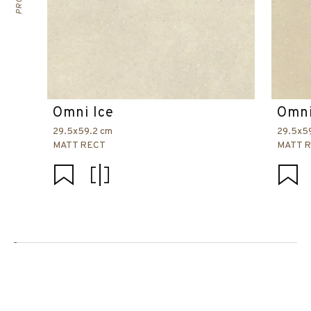
Omni Ice
Omni
29.5x59.2 cm
29.5x5
MATT RECT
MATT 