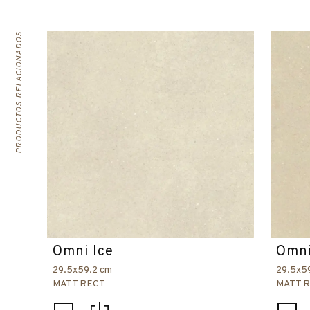
PRODUCTOS RELACIONADOS
Omni Ice
Omni
29.5x59.2 cm
29.5x5
MATT RECT
MATT 