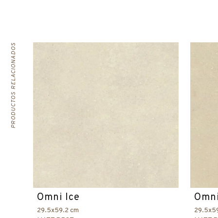
PRODUCTOS RELACIONADOS
Omni Ice
Omni
29.5x59.2 cm
29.5x5