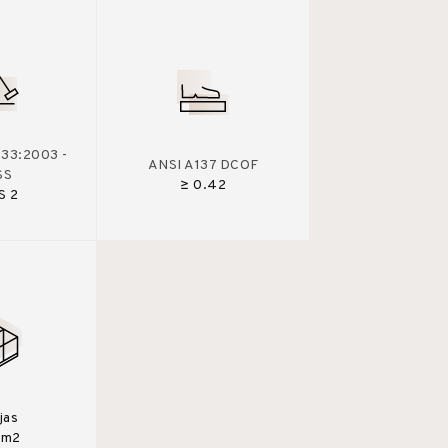
33:2003 -
ANSI A137 DCOF
SS
≥ 0.42
S 2
jas
0m2