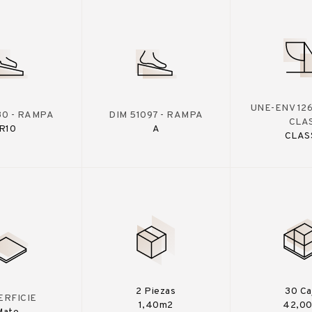
UNE-ENV 126
30 - RAMPA
DIM 51097 - RAMPA
CLA
R10
A
CLAS
2 Piezas
30 Ca
ERFICIE
1,40m2
42,0