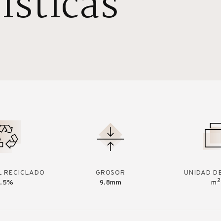
ísticas
L RECICLADO
GROSOR
UNIDAD D
2
7.5%
9.8mm
m