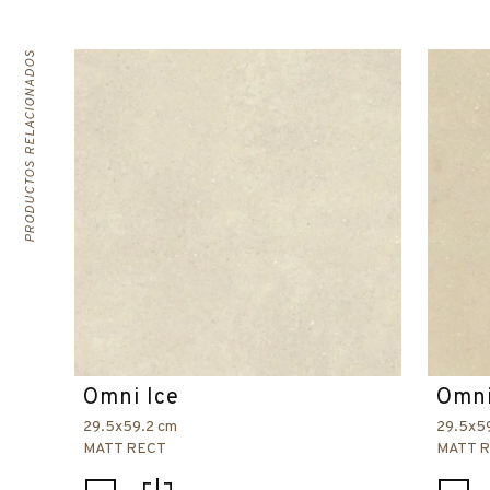
PRODUCTOS RELACIONADOS
Omni Ice
Omni
29.5x59.2 cm
29.5x5
MATT RECT
MATT 