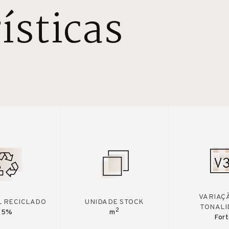
ísticas
VARIAÇ
L RECICLADO
UNIDADE STOCK
TONALI
2
15%
m
For