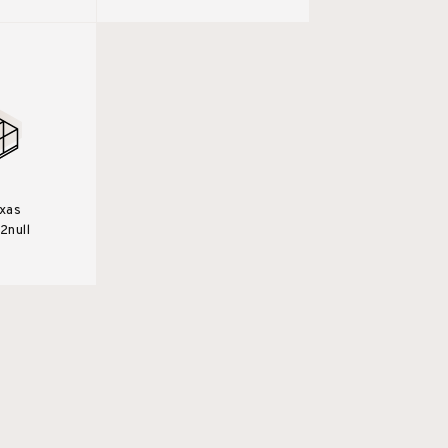
ixas
2null