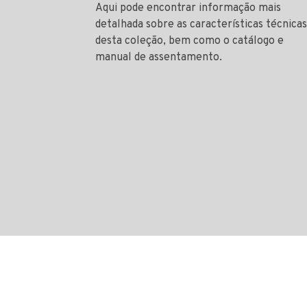
Aqui pode encontrar informação mais
detalhada sobre as características técnicas
desta coleção, bem como o catálogo e
manual de assentamento.