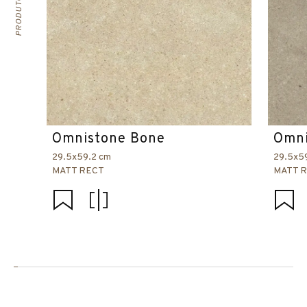
Omnistone Bone
Omni
29.5x59.2 cm
29.5x5
MATT RECT
MATT 