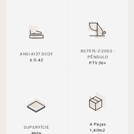
BS7976-2:2002 -
ANSI A137 DCOF
PÊNDULO
≥ 0.42
PTV 36+
4 Peças
SUPERFÍCIE
1,40m2
Mate