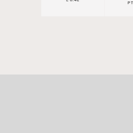
≥ 0.42
PT