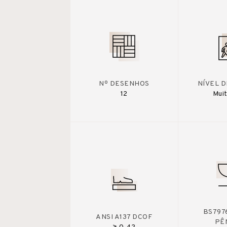
Nº DESENHOS
NÍVEL 
12
Muit
BS7976
ANSI A137 DCOF
PÊ