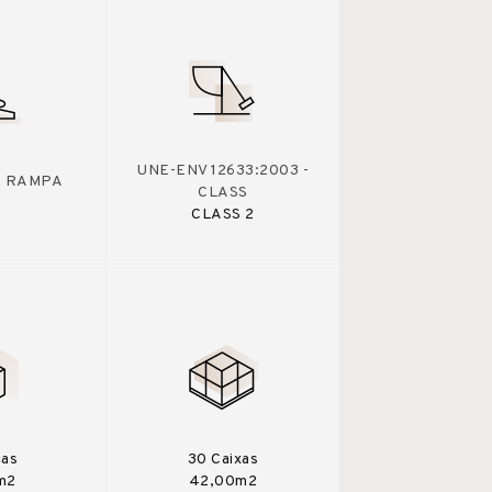
UNE-ENV 12633:2003 -
 - RAMPA
CLASS
CLASS 2
ças
30 Caixas
m2
42,00m2