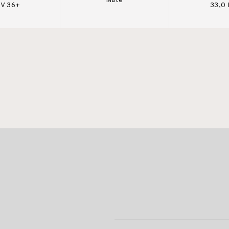
Mate
V 36+
33,0