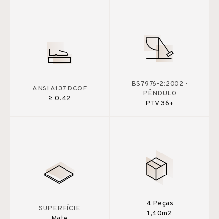
BS7976-2:2002 -
ANSI A137 DCOF
PÊNDULO
≥ 0.42
PTV 36+
4 Peças
SUPERFÍCIE
1,40m2
Mate