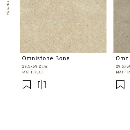
Omnistone Bone
Omni
29.5x59.2 cm
29.5x5
MATT RECT
MATT 