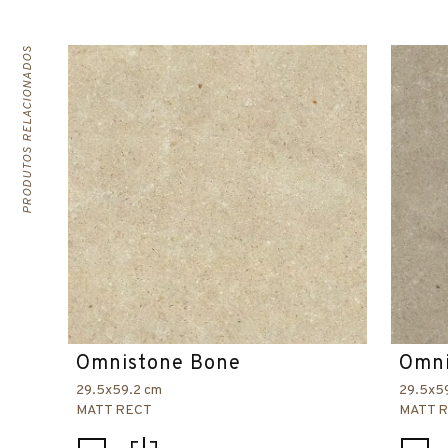
PRODUTOS RELACIONADOS
Omnistone Bone
Omni
29.5x59.2 cm
29.5x5
MATT RECT
MATT 