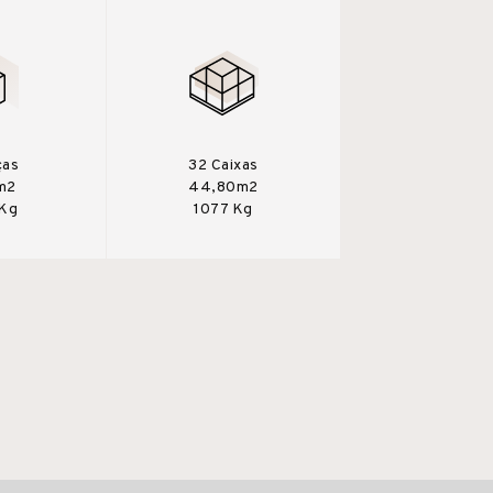
ças
32 Caixas
m2
44,80m2
 Kg
1077 Kg