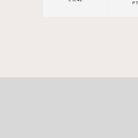
≥ 0.42
PT