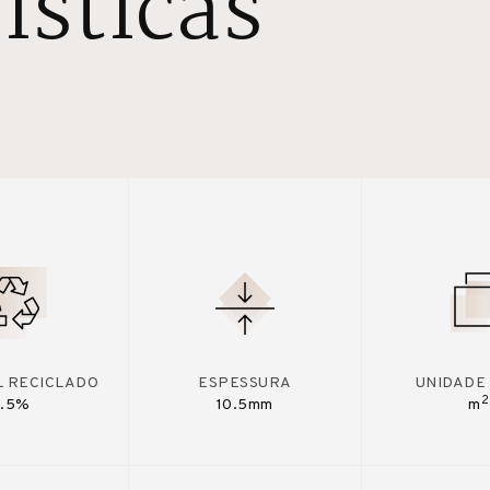
ísticas
L RECICLADO
ESPESSURA
UNIDADE
2
7.5%
10.5mm
m