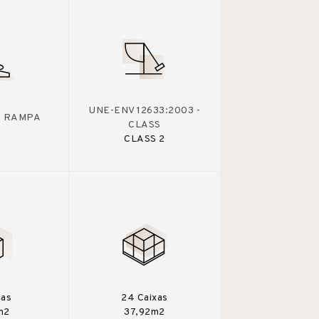
UNE-ENV 12633:2003 -
 - RAMPA
CLASS
CLASS 2
ças
24 Caixas
m2
37,92m2