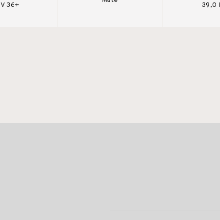
Mate
V 36+
39,0