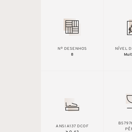
Nº DESENHOS
NÍVEL 
8
Muit
BS7976
ANSI A137 DCOF
PÊ