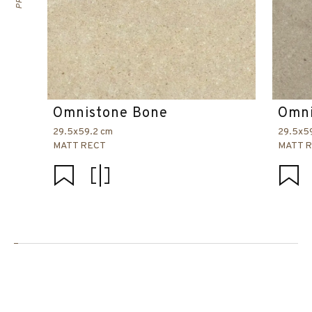
Omnistone Bone
Omni
29.5x59.2 cm
29.5x5
MATT RECT
MATT 