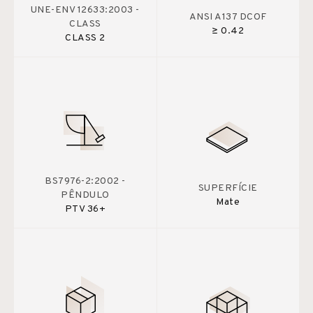
UNE-ENV 12633:2003 -
ANSI A137 DCOF
CLASS
≥ 0.42
CLASS 2
BS7976-2:2002 -
SUPERFÍCIE
PÊNDULO
Mate
PTV 36+