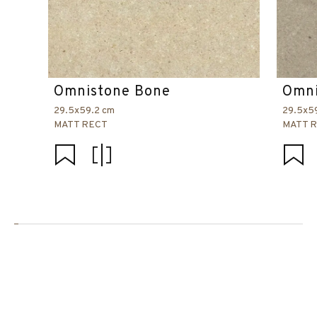
Omnistone Bone
Omni
29.5x59.2 cm
29.5x5
MATT RECT
MATT 