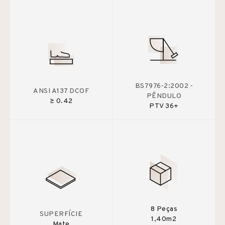
BS7976-2:2002 -
ANSI A137 DCOF
PÊNDULO
≥ 0.42
PTV 36+
8 Peças
SUPERFÍCIE
1,40m2
Mate