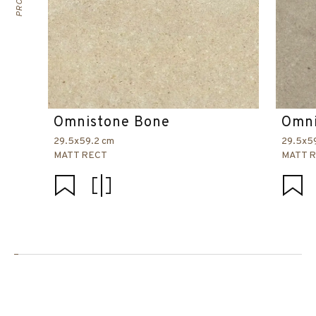
Omnistone Bone
Omni
29.5x59.2 cm
29.5x5
MATT RECT
MATT 