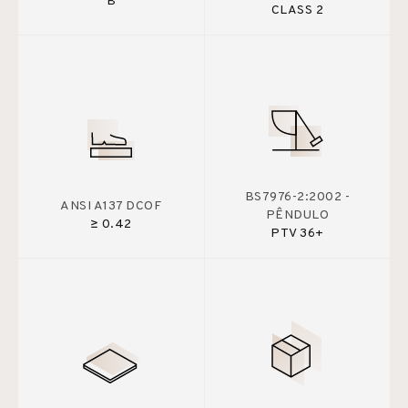
B
CLASS 2
BS7976-2:2002 -
ANSI A137 DCOF
PÊNDULO
≥ 0.42
PTV 36+