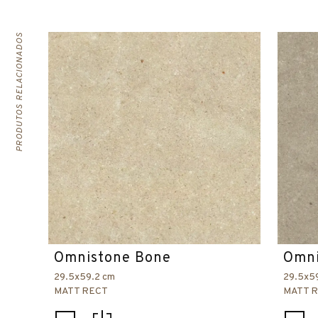
PRODUTOS RELACIONADOS
Omnistone Bone
Omni
29.5x59.2 cm
29.5x5
MATT RECT
MATT 