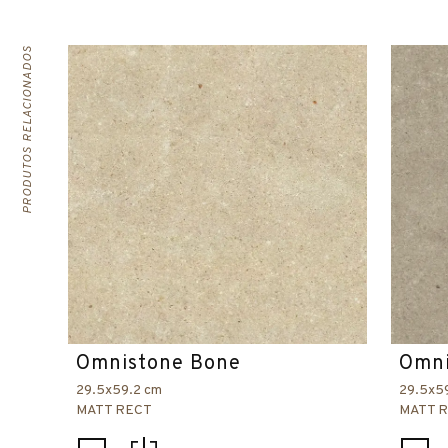
PRODUTOS RELACIONADOS
Omnistone Bone
Omni
29.5x59.2 cm
29.5x5
MATT RECT
MATT 