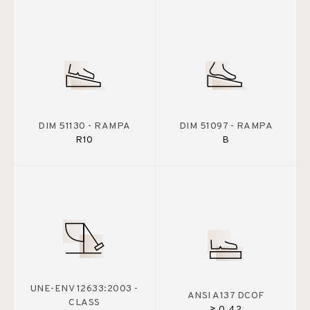
DIM 51130 - RAMPA
DIM 51097 - RAMPA
R10
B
UNE-ENV 12633:2003 -
ANSI A137 DCOF
CLASS
≥ 0.42