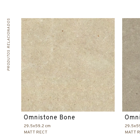
PRODUTOS RELACIONADOS
Omnistone Bone
Omni
29.5x59.2 cm
29.5x5
MATT RECT
MATT 