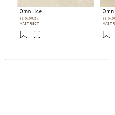
Omni Ice
Omni
29.5x59.2 cm
29.5x5
MATT RECT
MATT 