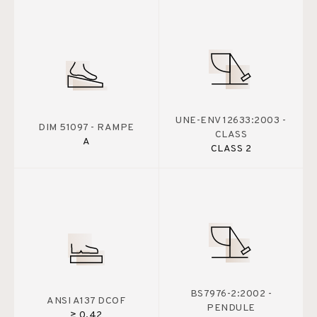
UNE-ENV 12633:2003 -
DIM 51097 - RAMPE
CLASS
A
CLASS 2
BS7976-2:2002 -
ANSI A137 DCOF
PENDULE
≥ 0.42