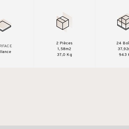
2 Pièces
24 Bo
RFACE
1,58m2
37,9
illance
37,0 Kg
943 