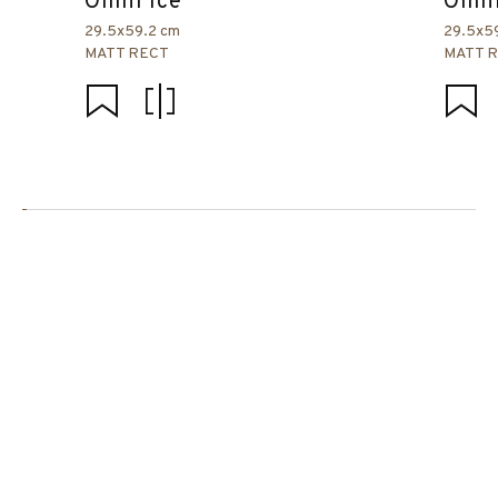
Omni Ice
Omni
29.5x59.2 cm
29.5x5
MATT RECT
MATT 