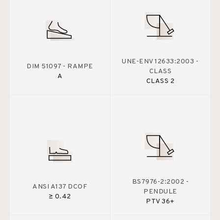
UNE-ENV 12633:2003 -
DIM 51097 - RAMPE
CLASS
A
CLASS 2
BS7976-2:2002 -
ANSI A137 DCOF
PENDULE
≥ 0.42
PTV 36+