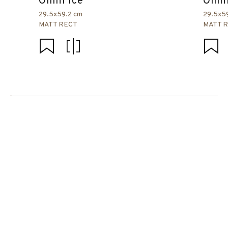
Omni Ice
Omni
29.5x59.2 cm
29.5x5
MATT RECT
MATT 