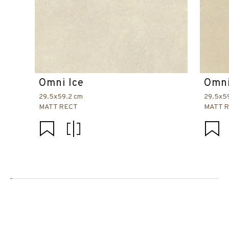
Omni Ice
Omni
29.5x59.2 cm
29.5x5
MATT RECT
MATT 