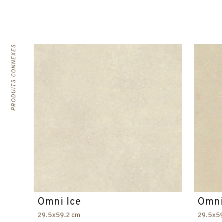
PRODUITS CONNEXES
Omni Ice
Omni
29.5x59.2 cm
29.5x5