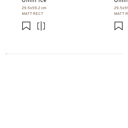
Omni Ice
Omni
29.5x59.2 cm
29.5x5
MATT RECT
MATT 