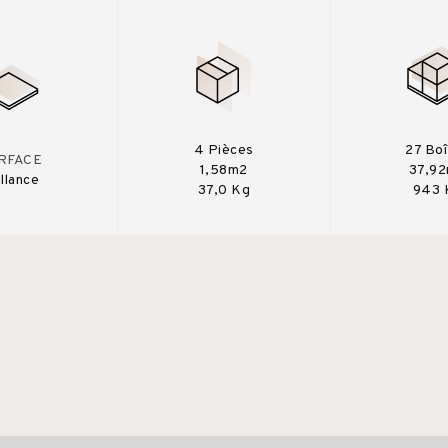
4 Pièces
27 Bo
RFACE
1,58m2
37,9
illance
37,0 Kg
943 