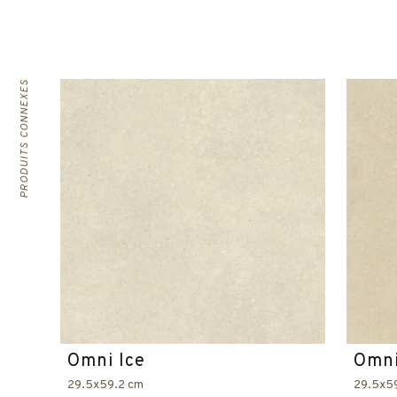
PRODUITS CONNEXES
Omni Ice
Omni
29.5x59.2 cm
29.5x5