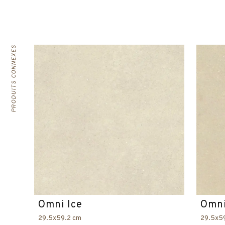
PRODUITS CONNEXES
Omni Ice
Omni
29.5x59.2 cm
29.5x5