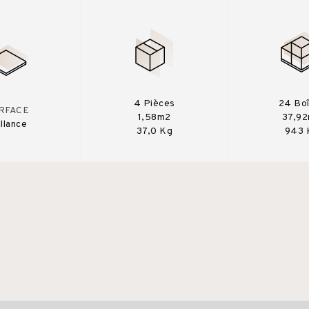
4 Pièces
24 Bo
RFACE
1,58m2
37,9
illance
37,0 Kg
943 