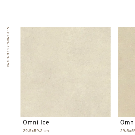
PRODUITS CONNEXES
Omni Ice
Omni
29.5x59.2 cm
29.5x5