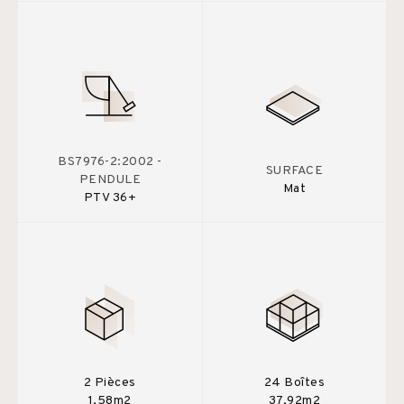
BS7976-2:2002 -
SURFACE
PENDULE
Mat
PTV 36+
2 Pièces
24 Boîtes
1,58m2
37,92m2