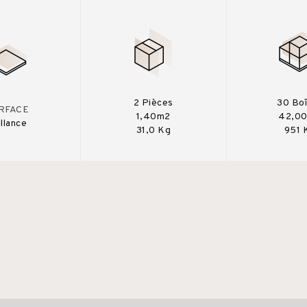
2 Pièces
30 Bo
RFACE
1,40m2
42,0
illance
31,0 Kg
951 