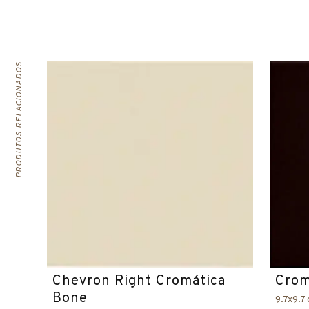
PRODUTOS RELACIONADOS
Chevron Right Cromática
Crom
Bone
9.7x9.7