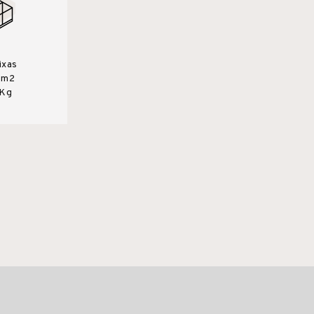
ixas
0m2
 Kg