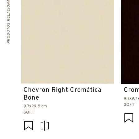
PRODUTOS RELACIONADOS
Chevron Right Cromática
Crom
Bone
9.7x9.7
SOFT
9.7x29.5 cm
SOFT