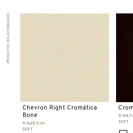
PRODUTOS RELACIONADOS
Chevron Right Cromática
Crom
Bone
9.7x9.7
SOFT
9.7x29.5 cm
SOFT