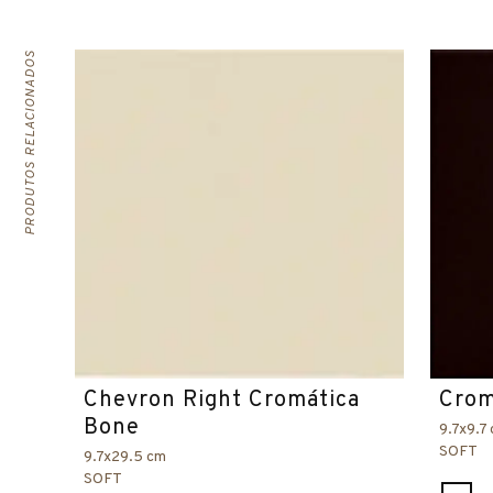
PRODUTOS RELACIONADOS
Chevron Right Cromática
Crom
Bone
9.7x9.7
SOFT
9.7x29.5 cm
SOFT