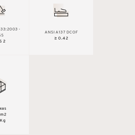
33:2003 -
ANSI A137 DCOF
SS
≥ 0.42
S 2
ixas
0m2
 Kg