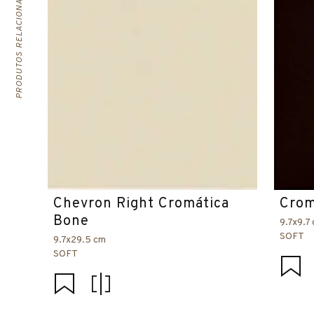
PRODUTOS RELACIONADOS
Chevron Right Cromática
Crom
Bone
9.7x9.7
SOFT
9.7x29.5 cm
SOFT