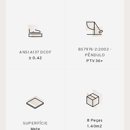
BS7976-2:2002 -
ANSI A137 DCOF
PÊNDULO
≥ 0.42
PTV 36+
8 Peças
SUPERFÍCIE
1.40m2
Mate