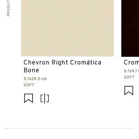
Chevron Right Cromática
Crom
Bone
9.7x9.7
SOFT
9.7x29.5 cm
SOFT