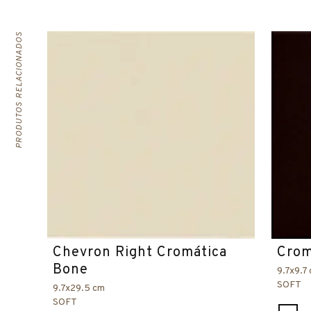
PRODUTOS RELACIONADOS
Chevron Right Cromática
Crom
Bone
9.7x9.7
SOFT
9.7x29.5 cm
SOFT