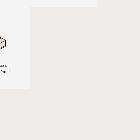
ixas
2null