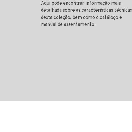
Aqui pode encontrar informação mais
detalhada sobre as características técnicas
desta coleção, bem como o catálogo e
manual de assentamento.